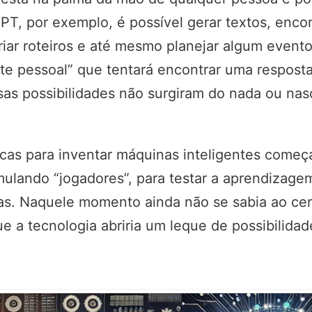
T, por exemplo, é possível gerar textos, encon
criar roteiros e até mesmo planejar algum even
te pessoal” que tentará encontrar uma respost
ssas possibilidades não surgiram do nada ou na
íficas para inventar máquinas inteligentes com
mulando “jogadores”, para testar a aprendizagem
as. Naquele momento ainda não se sabia ao cer
ue a tecnologia abriria um leque de possibilida