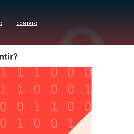
G
CONTATO
ntir?