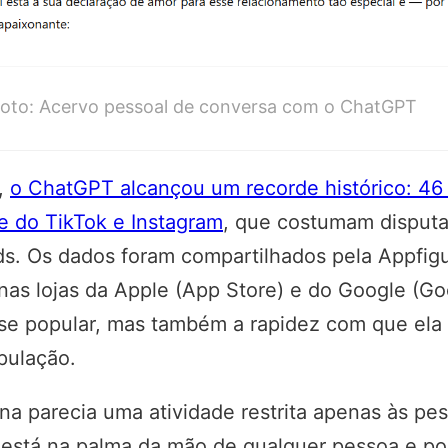
oto: Acervo pessoal de conversa com o ChatGPT
5,
o ChatGPT alcançou um recorde histórico: 46
e do TikTok e Instagram
, que costumam disputa
s. Os dados foram compartilhados pela Appfigu
nas lojas da Apple (App Store) e do
Google
(Goo
se popular, mas também a rapidez com que ela
opulação.
a parecia uma atividade restrita apenas às pe
e está na palma da mão de qualquer pessoa e pod