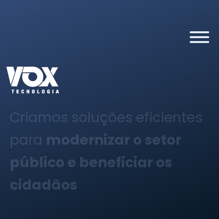
Criamos soluções eficientes
para
modernizar o setor
público e beneficiar os
cidadãos