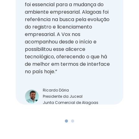
municípios pernambucanos utilizam
a ferramenta de publicações
desenvolvida pela VOX, resultando
uma economia média de 75%
comparado a outros veículos
tradicionais de comunicação. A
AMUPE fechou essa parceria em
2009 e desde então tem obtido
bons resultados.”
Marcello Fuchs
Presidente da AMUPE
Associação Municipalista de Pernambuco
…