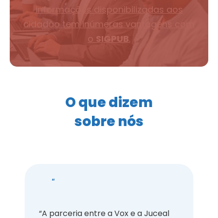
informações disponibilizadas aos
cidadão tem inúmeras vantagens com
o
SIGPUB
.
O que dizem
sobre nós
“Atualmente mais de 93% dos