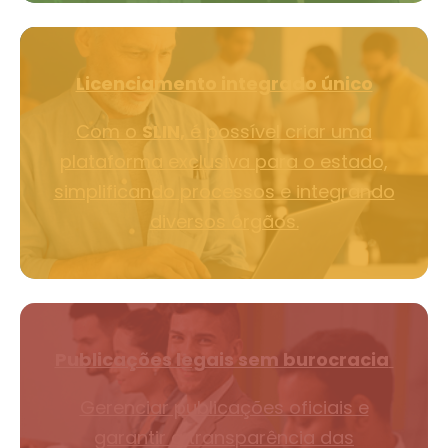
Licenciamento integrado único
Com o
SLIN,
é possível criar uma
plataforma exclusiva para o estado,
simplificando processos e integrando
diversos órgãos.
Publicações legais sem burocracia
Gerenciar publicações oficiais e
garantir a transparência das